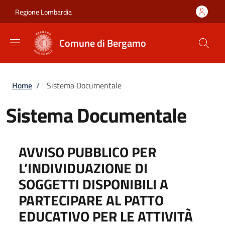
Salta al contenuto principale
Skip to footer content
Regione Lombardia
Comune di Bergamo
Briciole di pane
Home
/
Sistema Documentale
Sistema Documentale
AVVISO PUBBLICO PER
L’INDIVIDUAZIONE DI
SOGGETTI DISPONIBILI A
PARTECIPARE AL PATTO
EDUCATIVO PER LE ATTIVITÀ