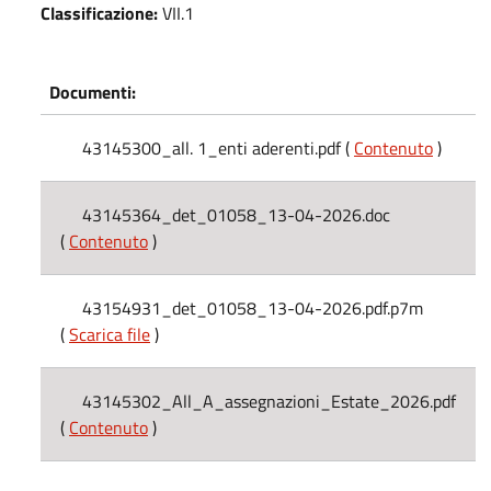
Classificazione:
VII.1
Documenti:
43145300_all. 1_enti aderenti.pdf (
Contenuto
)
43145364_det_01058_13-04-2026.doc
(
Contenuto
)
43154931_det_01058_13-04-2026.pdf.p7m
(
Scarica file
)
43145302_All_A_assegnazioni_Estate_2026.pdf
(
Contenuto
)