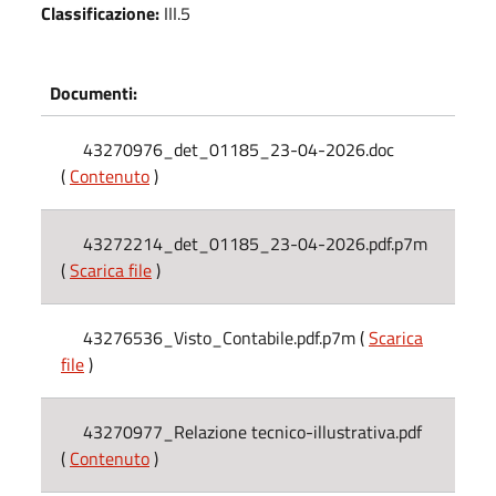
Classificazione:
III.5
Documenti:
43270976_det_01185_23-04-2026.doc
(
Contenuto
)
43272214_det_01185_23-04-2026.pdf.p7m
(
Scarica file
)
43276536_Visto_Contabile.pdf.p7m (
Scarica
file
)
43270977_Relazione tecnico-illustrativa.pdf
(
Contenuto
)