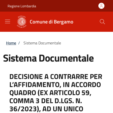
Salta al contenuto principale
Skip to footer content
Regione Lombardia
Comune di Bergamo
Briciole di pane
Home
/
Sistema Documentale
Sistema Documentale
DECISIONE A CONTRARRE PER
L’AFFIDAMENTO, IN ACCORDO
QUADRO (EX ARTICOLO 59,
COMMA 3 DEL D.LGS. N.
36/2023), AD UN UNICO