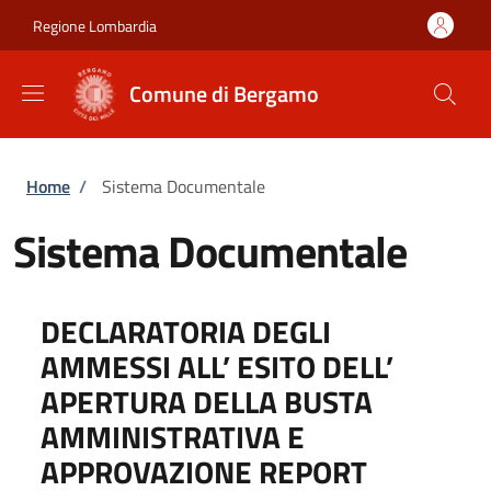
Salta al contenuto principale
Skip to footer content
Regione Lombardia
Comune di Bergamo
Briciole di pane
Home
/
Sistema Documentale
Sistema Documentale
DECLARATORIA DEGLI
AMMESSI ALL’ ESITO DELL’
APERTURA DELLA BUSTA
AMMINISTRATIVA E
APPROVAZIONE REPORT