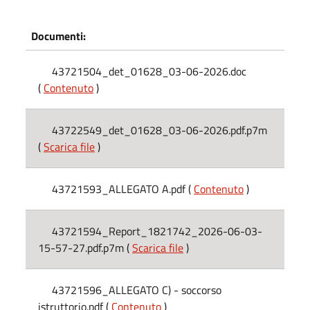
Documenti:
43721504_det_01628_03-06-2026.doc
(
Contenuto
)
43722549_det_01628_03-06-2026.pdf.p7m
(
Scarica file
)
43721593_ALLEGATO A.pdf (
Contenuto
)
43721594_Report_1821742_2026-06-03-
15-57-27.pdf.p7m (
Scarica file
)
43721596_ALLEGATO C) - soccorso
istruttorio.pdf (
Contenuto
)