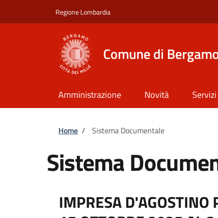
Salta al contenuto principale
Skip to footer content
Regione Lombardia
Comune di Bergam
Amministrazione
Novità
Servizi
Briciole di pane
Home
/
Sistema Documentale
Sistema Documen
IMPRESA D'AGOSTINO P