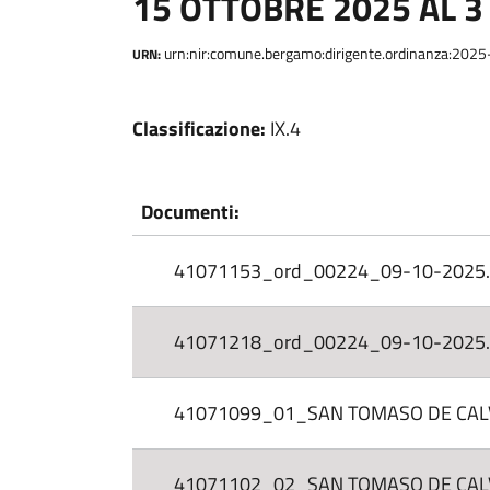
15 OTTOBRE 2025 AL 3
urn:nir:comune.bergamo:dirigente.ordinanza:202
URN:
Classificazione:
IX.4
Documenti:
41071153_ord_00224_09-10-2025.
41071218_ord_00224_09-10-2025.
41071099_01_SAN TOMASO DE CALVI 
41071102_02_SAN TOMASO DE CALVI 