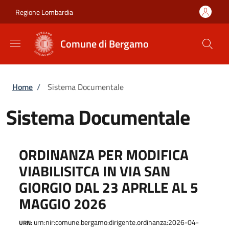
Salta al contenuto principale
Skip to footer content
Regione Lombardia
Comune di Bergamo
Briciole di pane
Home
/
Sistema Documentale
Sistema Documentale
ORDINANZA PER MODIFICA
VIABILISITCA IN VIA SAN
GIORGIO DAL 23 APRLLE AL 5
MAGGIO 2026
urn:nir:comune.bergamo:dirigente.ordinanza:2026-04-
URN: