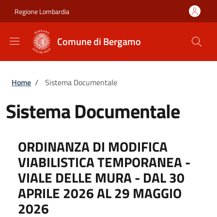
Salta al contenuto principale
Skip to footer content
Regione Lombardia
Comune di Bergamo
Briciole di pane
Home
/
Sistema Documentale
Sistema Documentale
ORDINANZA DI MODIFICA
VIABILISTICA TEMPORANEA -
VIALE DELLE MURA - DAL 30
APRILE 2026 AL 29 MAGGIO
2026