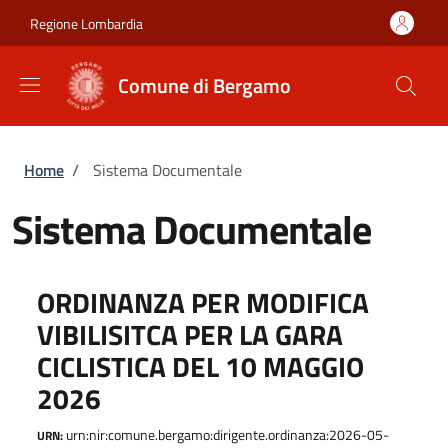
Salta al contenuto principale
Skip to footer content
Regione Lombardia
Comune di Bergamo
Briciole di pane
Home
/
Sistema Documentale
Sistema Documentale
ORDINANZA PER MODIFICA
VIBILISITCA PER LA GARA
CICLISTICA DEL 10 MAGGIO
2026
urn:nir:comune.bergamo:dirigente.ordinanza:2026-05-
URN: