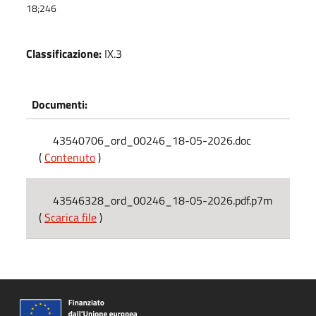
18;246
Classificazione:
IX.3
Documenti:
43540706_ord_00246_18-05-2026.doc
(
Contenuto
)
43546328_ord_00246_18-05-2026.pdf.p7m
(
Scarica file
)