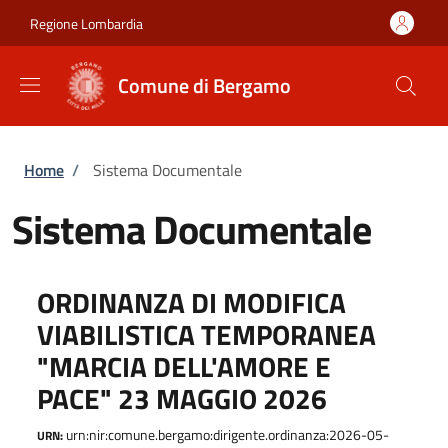
Salta al contenuto principale
Skip to footer content
Regione Lombardia
Comune di Bergamo
Briciole di pane
Home
/
Sistema Documentale
Sistema Documentale
ORDINANZA DI MODIFICA
VIABILISTICA TEMPORANEA
"MARCIA DELL'AMORE E
PACE" 23 MAGGIO 2026
urn:nir:comune.bergamo:dirigente.ordinanza:2026-05-
URN: