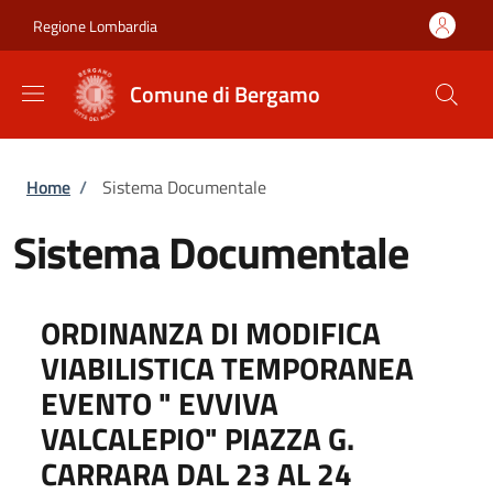
Salta al contenuto principale
Skip to footer content
Regione Lombardia
Comune di Bergamo
Briciole di pane
Home
/
Sistema Documentale
Sistema Documentale
ORDINANZA DI MODIFICA
VIABILISTICA TEMPORANEA
EVENTO " EVVIVA
VALCALEPIO" PIAZZA G.
CARRARA DAL 23 AL 24