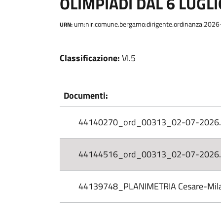
OLIMPIADI DAL 6 LUGL
urn:nir:comune.bergamo:dirigente.ordinanza:202
URN:
Classificazione:
VI.5
Documenti:
44140270_ord_00313_02-07-2026.
44144516_ord_00313_02-07-2026.
44139748_PLANIMETRIA Cesare-Mila