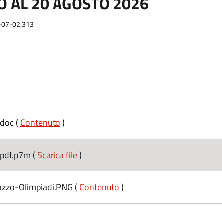
IO AL 20 AGOSTO 2026
6-07-02;313
doc (
Contenuto
)
pdf.p7m (
Scarica file
)
zzo-Olimpiadi.PNG (
Contenuto
)