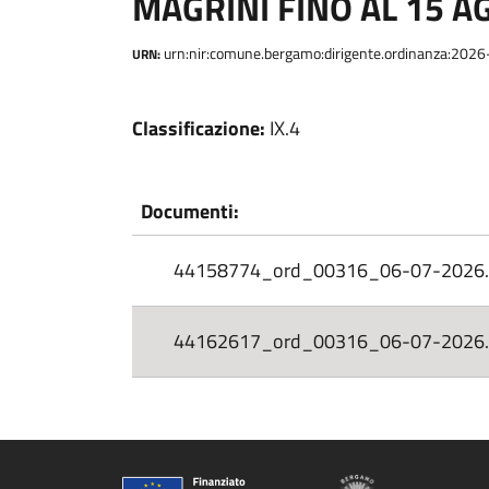
MAGRINI FINO AL 15 A
urn:nir:comune.bergamo:dirigente.ordinanza:202
URN:
Classificazione:
IX.4
Documenti:
44158774_ord_00316_06-07-2026.
44162617_ord_00316_06-07-2026.