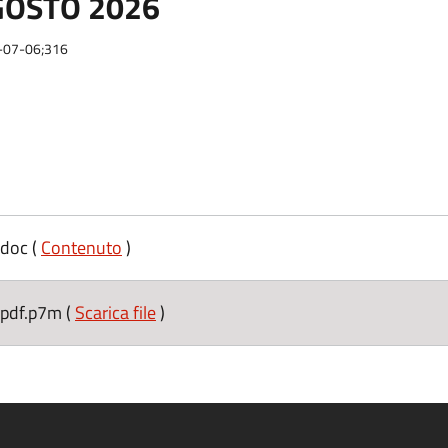
GOSTO 2026
6-07-06;316
doc (
Contenuto
)
pdf.p7m (
Scarica file
)