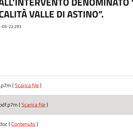
ALL’INTERVENTO DENOMINATO 
ALITÀ VALLE DI ASTINO”.
25-05-22;293
f.p7m (
Scarica file
)
pdf.p7m (
Scarica file
)
doc (
Contenuto
)