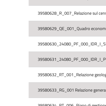
39580628_R_007_Relazione sul censim
39580629_QE_001_Quadro economic
39580630_24080_PF_000_IDR_I_SE_
39580631_24080_PF_000_IDR_I_PL_
39580632_RT_001_Relazione geologi
39580633_RG_001 Relazione general
39580634_RT_006_Piano di gestione 