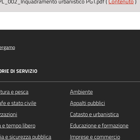
002_Inquadramento urbanistico PGT.pdf (
Contenuto
)
ergamo
RIE DI SERVIZIO
ltura e pesca
Ambiente
fe e stato civile
Appalti pubblici
zzazioni
Catasto e urbanistica
a e tempo libero
Educazione e formazione
ia e sicurezza pubblica
Imprese e commercio