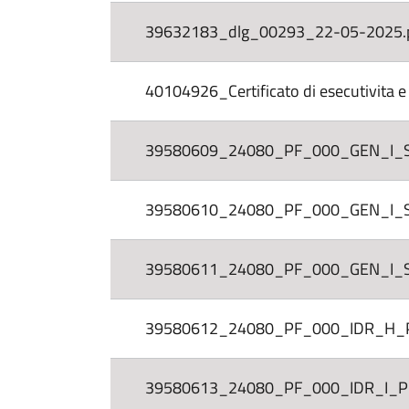
39632183_dlg_00293_22-05-2025.p
40104926_Certificato di esecutivita e
39580609_24080_PF_000_GEN_I_SE_001 
39580610_24080_PF_000_GEN_I_SE_002 
39580611_24080_PF_000_GEN_I_SE_003 
39580612_24080_PF_000_IDR_H_PC_
39580613_24080_PF_000_IDR_I_PF_