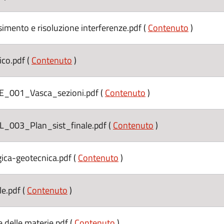
ento e risoluzione interferenze.pdf (
Contenuto
)
o.pdf (
Contenuto
)
001_Vasca_sezioni.pdf (
Contenuto
)
003_Plan_sist_finale.pdf (
Contenuto
)
ca-geotecnica.pdf (
Contenuto
)
e.pdf (
Contenuto
)
delle materie.pdf (
Contenuto
)