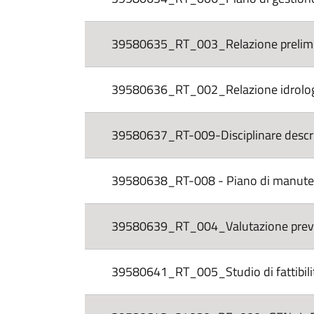
39580635_RT_003_Relazione prelimina
39580636_RT_002_Relazione idrologi
39580637_RT-009-Disciplinare descrit
39580638_RT-008 - Piano di manuten
39580639_RT_004_Valutazione prevent
39580641_RT_005_Studio di fattibilit