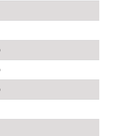
)
)
)