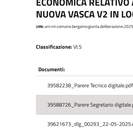
ECONOMICA RELATIVO 
NUOVA VASCA V2 IN LOC
urn:nir:comune.bergamo:giunta.deliberazione:20
URN:
Classificazione:
VI.5
Documenti:
39582238_Parere Tecnico digitale.pd
39588726_Parere Segretario digitale.
39621673_dlg_00293_22-05-2025.