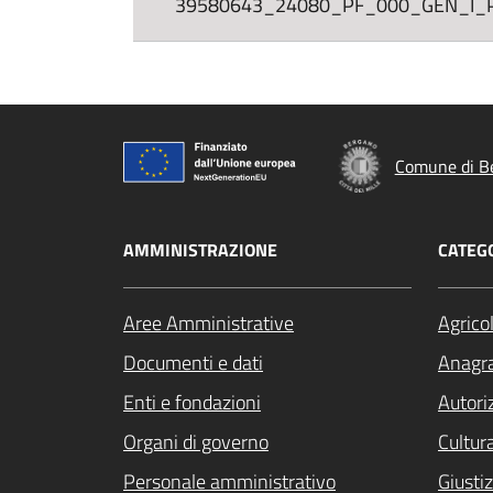
39580643_24080_PF_000_GEN_I_PL_
Comune di B
AMMINISTRAZIONE
CATEGO
Aree Amministrative
Agrico
Documenti e dati
Anagra
Enti e fondazioni
Autori
Organi di governo
Cultur
Personale amministrativo
Giustiz