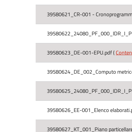
39580621_CR-001 - Cronoprogramma
39580622_24080_PF_000_IDR_I_PL
39580623_DE-001-EPU.pdf (
Conten
39580624_DE_002_Computo metrico 
39580625_24080_PF_000_IDR_I_PL_
39580626_EE-001_Elenco elaborati.p
39580627_KT_001_Piano particellare