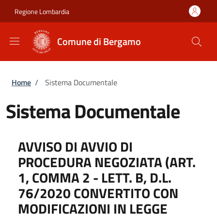
Salta al contenuto principale
Skip to footer content
Regione Lombardia
Comune di Bergamo
Briciole di pane
Home
/
Sistema Documentale
Sistema Documentale
AVVISO DI AVVIO DI
PROCEDURA NEGOZIATA (ART.
1, COMMA 2 - LETT. B, D.L.
76/2020 CONVERTITO CON
MODIFICAZIONI IN LEGGE