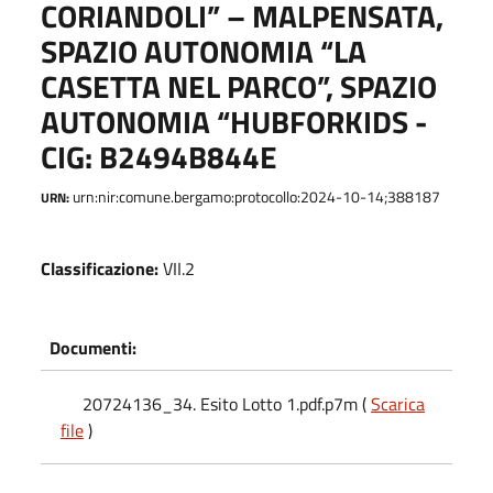
CORIANDOLI” – MALPENSATA,
SPAZIO AUTONOMIA “LA
CASETTA NEL PARCO”, SPAZIO
AUTONOMIA “HUBFORKIDS -
CIG: B2494B844E
urn:nir:comune.bergamo:protocollo:2024-10-14;388187
URN:
Classificazione:
VII.2
Documenti:
20724136_34. Esito Lotto 1.pdf.p7m (
Scarica
file
)