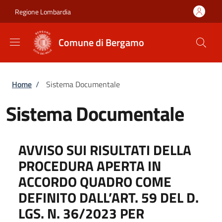
Salta al contenuto principale
Skip to footer content
Regione Lombardia
Comune di Bergamo
Briciole di pane
Home
/
Sistema Documentale
Sistema Documentale
AVVISO SUI RISULTATI DELLA
PROCEDURA APERTA IN
ACCORDO QUADRO COME
DEFINITO DALL’ART. 59 DEL D.
LGS. N. 36/2023 PER