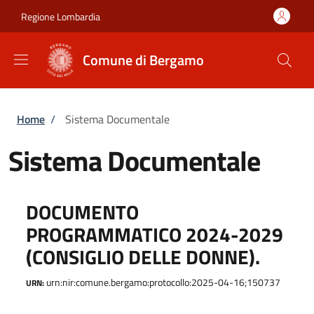
Salta al contenuto principale
Skip to footer content
Regione Lombardia
Comune di Bergamo
Briciole di pane
Home
/
Sistema Documentale
Sistema Documentale
DOCUMENTO
PROGRAMMATICO 2024-2029
(CONSIGLIO DELLE DONNE).
urn:nir:comune.bergamo:protocollo:2025-04-16;150737
URN: