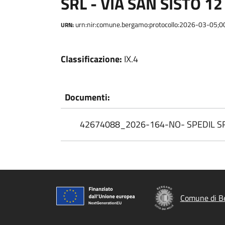
SRL - VIA SAN SISTO 1
urn:nir:comune.bergamo:protocollo:2026-03-05;
URN:
Classificazione:
IX.4
Documenti:
42674088_2026-164-NO- SPEDIL SRL -
Comune di B