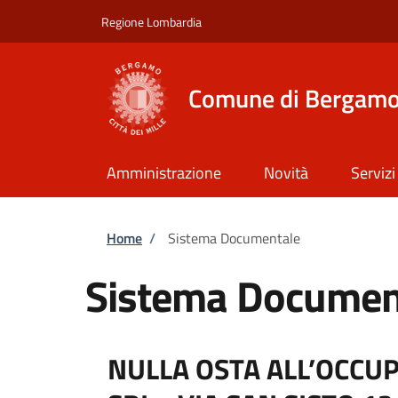
Salta al contenuto principale
Skip to footer content
Regione Lombardia
Comune di Bergam
Amministrazione
Novità
Servizi
Briciole di pane
Home
/
Sistema Documentale
Sistema Documen
NULLA OSTA ALL’OCCUP