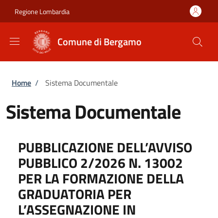
Salta al contenuto principale
Skip to footer content
Regione Lombardia
Comune di Bergamo
Briciole di pane
Home
/
Sistema Documentale
Sistema Documentale
PUBBLICAZIONE DELL’AVVISO
PUBBLICO 2/2026 N. 13002
PER LA FORMAZIONE DELLA
GRADUATORIA PER
L’ASSEGNAZIONE IN