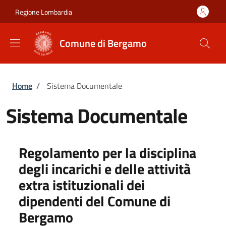
Salta al contenuto principale
Skip to footer content
Regione Lombardia
Comune di Bergamo
Briciole di pane
Home
/
Sistema Documentale
Sistema Documentale
Regolamento per la disciplina
degli incarichi e delle attività
extra istituzionali dei
dipendenti del Comune di
Bergamo