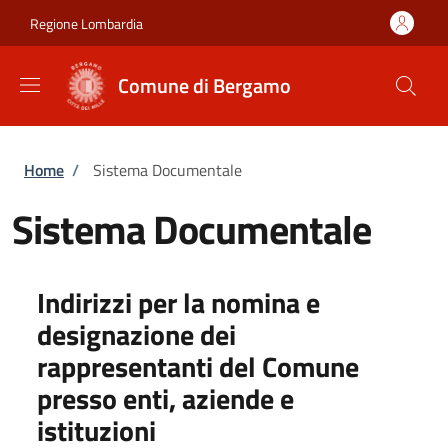
Salta al contenuto principale
Skip to footer content
Regione Lombardia
Comune di Bergamo
Briciole di pane
Home
/
Sistema Documentale
Sistema Documentale
Indirizzi per la nomina e
designazione dei
rappresentanti del Comune
presso enti, aziende e
istituzioni