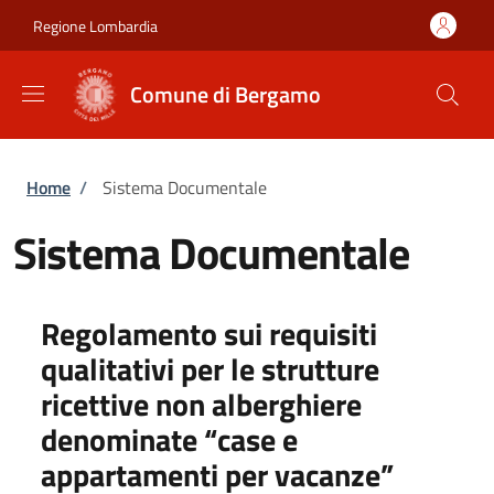
Salta al contenuto principale
Skip to footer content
Regione Lombardia
Comune di Bergamo
Briciole di pane
Home
/
Sistema Documentale
Sistema Documentale
Regolamento sui requisiti
qualitativi per le strutture
ricettive non alberghiere
denominate “case e
appartamenti per vacanze”