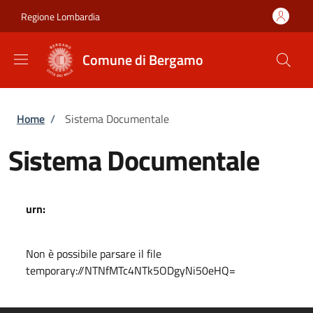
Salta al contenuto principale
Skip to footer content
Regione Lombardia
Comune di Bergamo
Briciole di pane
Home
/
Sistema Documentale
Sistema Documentale
urn:
Non è possibile parsare il file
temporary://NTNfMTc4NTk5ODgyNi50eHQ=