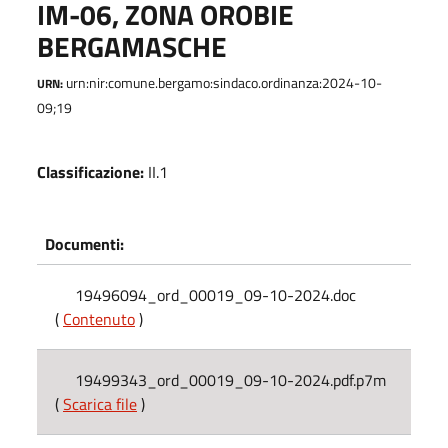
IM-06, ZONA OROBIE
BERGAMASCHE
urn:nir:comune.bergamo:sindaco.ordinanza:2024-10-
URN:
09;19
Classificazione:
II.1
Documenti:
19496094_ord_00019_09-10-2024.doc
(
Contenuto
)
19499343_ord_00019_09-10-2024.pdf.p7m
(
Scarica file
)