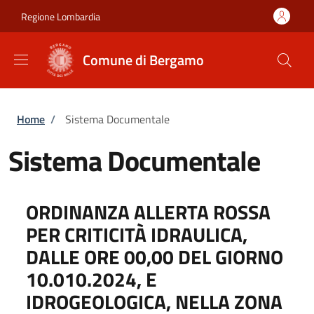
Salta al contenuto principale
Skip to footer content
Regione Lombardia
Comune di Bergamo
Briciole di pane
Home
/
Sistema Documentale
Sistema Documentale
ORDINANZA ALLERTA ROSSA
PER CRITICITÀ IDRAULICA,
DALLE ORE 00,00 DEL GIORNO
10.010.2024, E
IDROGEOLOGICA, NELLA ZONA