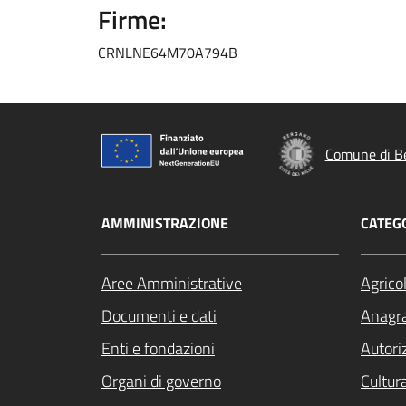
Firme:
CRNLNE64M70A794B
Comune di B
AMMINISTRAZIONE
CATEGO
Aree Amministrative
Agrico
Documenti e dati
Anagra
Enti e fondazioni
Autori
Organi di governo
Cultur