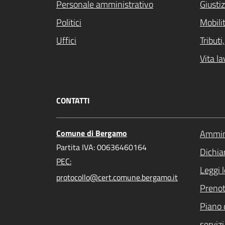
Personale amministrativo
Giustiz
Politici
Mobilit
Uffici
Tribut
Vita la
CONTATTI
Comune di Bergamo
Ammini
Partita IVA: 00636460164
Dichiar
PEC:
Leggi 
protocollo@cert.comune.bergamo.it
Preno
Piano 
servizi