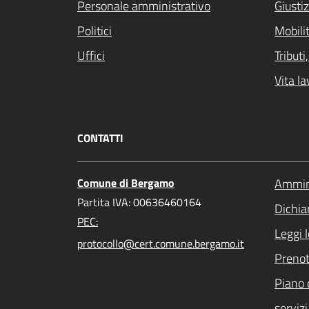
Personale amministrativo
Giustiz
Politici
Mobilit
Uffici
Tribut
Vita la
CONTATTI
Comune di Bergamo
Ammini
Partita IVA: 00636460164
Dichiar
PEC:
Leggi 
protocollo@cert.comune.bergamo.it
Preno
Piano 
servizi