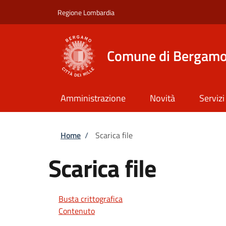
Salta al contenuto principale
Skip to footer content
Regione Lombardia
Comune di Bergam
Amministrazione
Novità
Servizi
Briciole di pane
Home
/
Scarica file
Scarica file
Busta crittografica
Contenuto