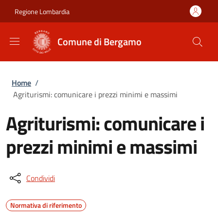
Salta al contenuto principale
Skip to footer content
Regione Lombardia
Comune di Bergamo
Briciole di pane
Home
/
Agriturismi: comunicare i prezzi minimi e massimi
Agriturismi: comunicare i
prezzi minimi e massimi
Condividi
Normativa di riferimento