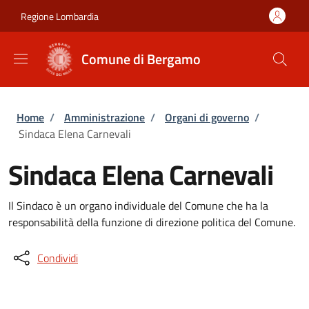
Salta al contenuto principale
Skip to footer content
Regione Lombardia
Comune di Bergamo
Briciole di pane
Home
/
Amministrazione
/
Organi di governo
/
Sindaca Elena Carnevali
Sindaca Elena Carnevali
Il Sindaco è un organo individuale del Comune che ha la
responsabilità della funzione di direzione politica del Comune.
Condividi