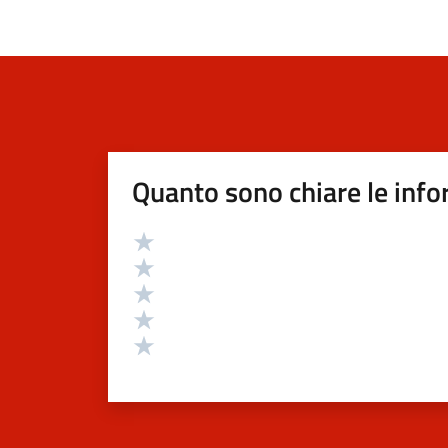
Quanto sono chiare le info
Valutazione
Valuta 5 stelle su 5
Valuta 4 stelle su 5
Valuta 3 stelle su 5
Valuta 2 stelle su 5
Valuta 1 stelle su 5