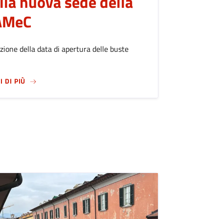
lla nuova sede della
AMeC
zione della data di apertura delle buste
SU
CONCESSIONE IN USO DI DUE LOCALI ALL’INTERNO D
I DI PIÙ
DELLE ATTIVITÀ DEL CENTRO PER TUTTE LE ETÀ MALPENSATA O 