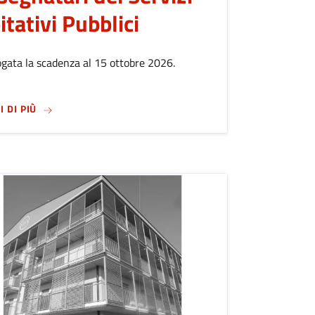
itativi Pubblici
gata la scadenza al 15 ottobre 2026.
SU
AVVISO PER LA MISURA TEMPORANEA DI SOSTEGNO ALL
I DI PIÙ
RA DI PROGETTI NELL'AMBITO DI BERGAMO CITTÀ EUROPEA DEL