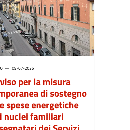
SO
09-07-2026
viso per la misura
mporanea di sostegno
le spese energetiche
i nuclei familiari
segnatari dei Servizi