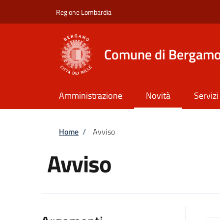
Salta al contenuto principale
Skip to footer content
Regione Lombardia
Comune di Bergam
Amministrazione
Novità
Servizi
Briciole di pane
Home
/
Avviso
Avviso