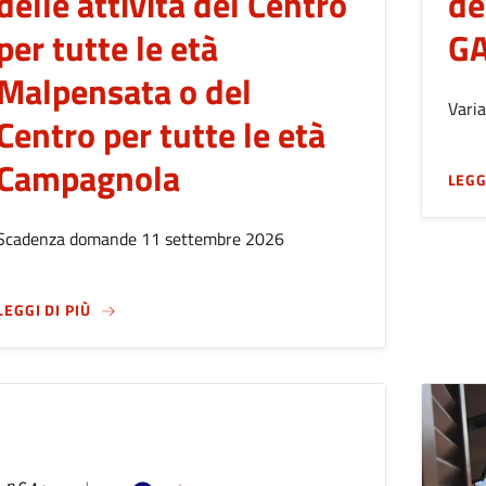
delle attività del Centro
de
per tutte le età
G
Malpensata o del
Varia
Centro per tutte le età
Campagnola
LEGG
Scadenza domande 11 settembre 2026
SU
MANIFESTAZIONE DI INTERESSE ALLA GESTIONE 
LEGGI DI PIÙ