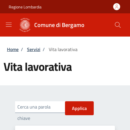
Salta al contenuto principale
Skip to footer content
Regione Lombardia
Comune di Bergamo
Briciole di pane
Home
/
Servizi
/
Vita lavorativa
Vita lavorativa
Cerca una parola
chiave