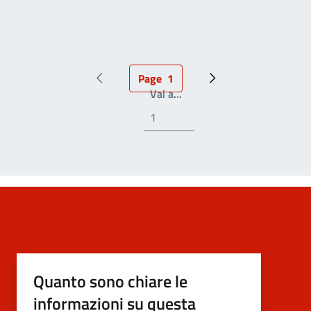
Page
1
Pagina precedente
Pagina attuale
Prossima pagina
Write the page number you
Vai a…
Quanto sono chiare le
informazioni su questa