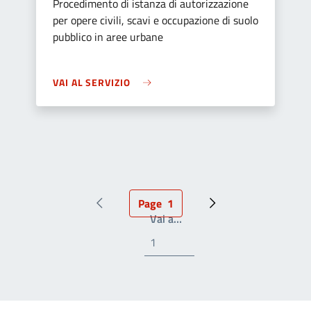
Procedimento di istanza di autorizzazione
per opere civili, scavi e occupazione di suolo
pubblico in aree urbane
VAI AL SERVIZIO
Page
1
Pagina precedente
Pagina attuale
Prossima pagina
Write the page number you
Vai a…