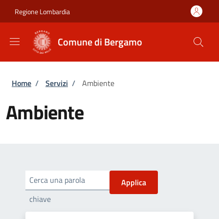
Salta al contenuto principale
Skip to footer content
Regione Lombardia
Comune di Bergamo
Briciole di pane
Home
/
Servizi
/
Ambiente
Ambiente
Cerca una parola
chiave