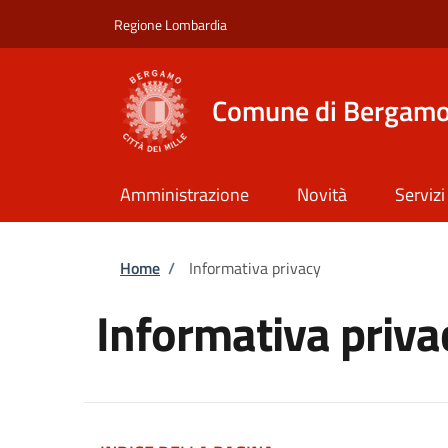
Salta al contenuto principale
Skip to footer content
Regione Lombardia
Comune di Bergam
Amministrazione
Novità
Servizi
Briciole di pane
Home
/
Informativa privacy
Informativa priva