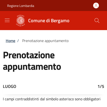
Salta al contenuto principale
Skip to footer content
Regione Lombardia
Comune di Bergamo
Briciole di pane
Home
/
Prenotazione appuntamento
Prenotazione
appuntamento
LUOGO
1/5
I campi contraddistinti dal simbolo asterisco sono obbligatori