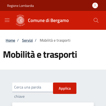
Salta al contenuto principale
Skip to footer content
Regione Lombardia
Comune di Bergamo
Briciole di pane
Home
/
Servizi
/
Mobilità e trasporti
Mobilità e trasporti
Cerca una parola
chiave