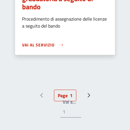
bando
Procedimento di assegnazione delle licenze
a seguito del bando
VAI AL SERVIZIO
Page
1
Pagina precedente
Pagina attuale
Prossima pagina
Write the page number you
Vai a…