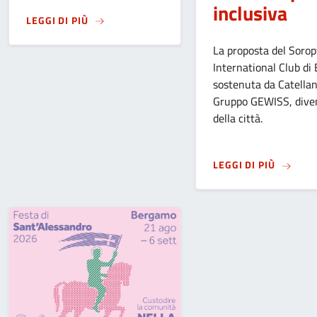
inclusiva
SU
MANIFESTAZIONE “FESTIVITÀ DELLA MADON
LEGGI DI PIÙ
La proposta del Sorop
International Club di
sostenuta da Catellan
Gruppo GEWISS, dive
della città.
SU
IL C
LEGGI DI PIÙ