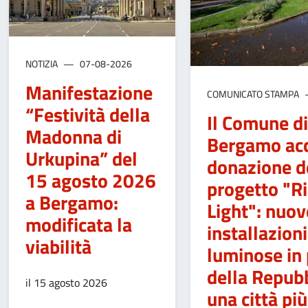
NOTIZIA
07-08-2026
Manifestazione
COMUNICATO STAMPA
“Festività della
Il Comune di
Madonna di
Bergamo acc
Urkupina” del
donazione d
15 agosto 2026
progetto "Ri
a Bergamo:
Light": nuov
modificata la
installazioni
viabilità
luminose in 
della Repubb
il 15 agosto 2026
una città più