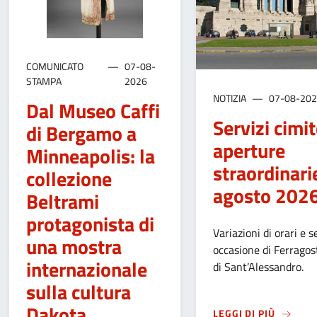
COMUNICATO
07-08-
STAMPA
2026
NOTIZIA
07-08-20
Dal Museo Caffi
Servizi cimite
di Bergamo a
aperture
Minneapolis: la
straordinari
collezione
agosto 202
Beltrami
protagonista di
Variazioni di orari e se
una mostra
occasione di Ferragos
internazionale
di Sant’Alessandro.
sulla cultura
Dakota
SU
SERV
LEGGI DI PIÙ