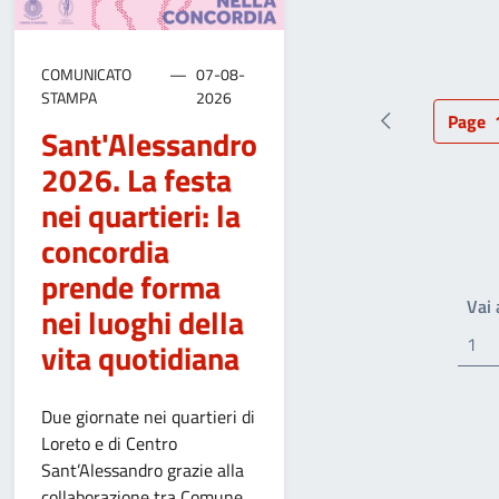
COMUNICATO
07-08-
STAMPA
2026
Page
Pagina preced
Pag
Sant'Alessandro
2026. La festa
nei quartieri: la
concordia
prende forma
Vai
nei luoghi della
vita quotidiana
Due giornate nei quartieri di
Loreto e di Centro
Sant’Alessandro grazie alla
collaborazione tra Comune,