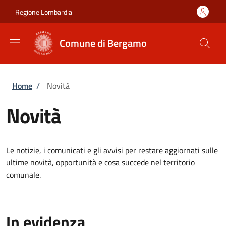
Salta al contenuto principale
Skip to footer content
Regione Lombardia
Comune di Bergamo
Briciole di pane
Home
/
Novità
Novità
Le notizie, i comunicati e gli avvisi per restare aggiornati sulle
ultime novità, opportunità e cosa succede nel territorio
comunale.
In evidenza