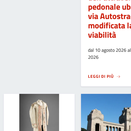
pedonale ubi
via Autostra
modificata l
viabilità
dal 10 agosto 2026 a
2026
SU
LAVO
LEGGI DI PIÙ