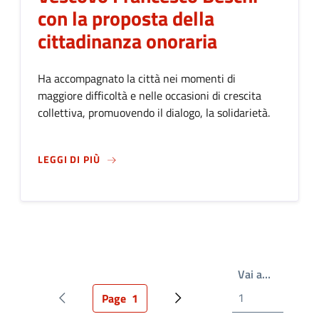
con la proposta della
cittadinanza onoraria
Ha accompagnato la città nei momenti di
maggiore difficoltà e nelle occasioni di crescita
collettiva, promuovendo il dialogo, la solidarietà.
SU
LA CITTÀ RENDE OMAGGIO AL VESCOVO 
LEGGI DI PIÙ
Write the
Vai a…
Page
1
Pagina precedente
Pagina attuale
Prossima pagina