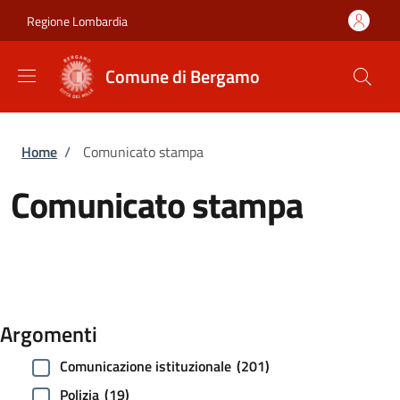
Salta al contenuto principale
Skip to footer content
Regione Lombardia
Comune di Bergamo
Briciole di pane
Home
/
Comunicato stampa
Comunicato stampa
Argomenti
Comunicazione istituzionale
(201)
Polizia
(19)