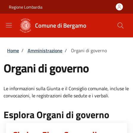
Salta al contenuto principale
Skip to footer content
Regione Lombardia
Comune di Bergamo
Briciole di pane
Home
/
Amministrazione
/
Organi di governo
Organi di governo
Le informazioni sulla Giunta e il Consiglio comunale, incluse le
convocazioni, le registrazioni delle sedute e i verbali.
Esplora Organi di governo