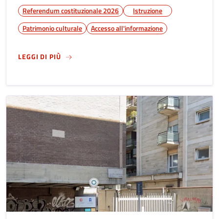
Referendum costituzionale 2026
Istruzione
Patrimonio culturale
Accesso all'informazione
SU
AUDITORIUM CENTRO RISORSE EDUCATIVE 
LEGGI DI PIÙ