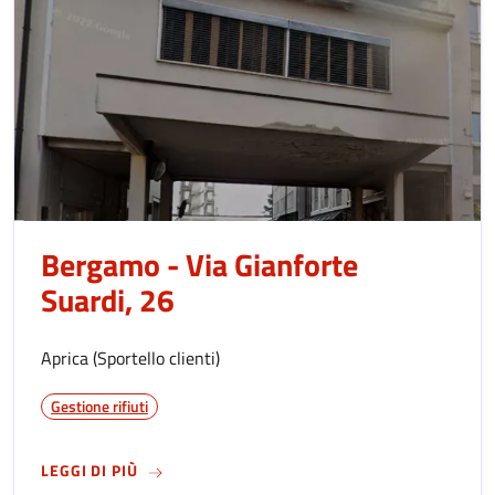
Bergamo - Via Gianforte
Suardi, 26
Aprica (Sportello clienti)
Gestione rifiuti
SU
BERGAMO - VIA GIANFORTE SUARDI, 26
LEGGI DI PIÙ