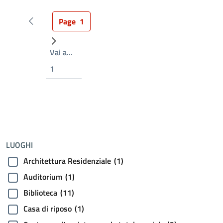
Page
1
Pagina precedente
Pagina attuale
Prossima pagina
Write the page number you want to go to
Vai a…
LUOGHI
Architettura Residenziale
(1)
Auditorium
(1)
Biblioteca
(11)
Casa di riposo
(1)