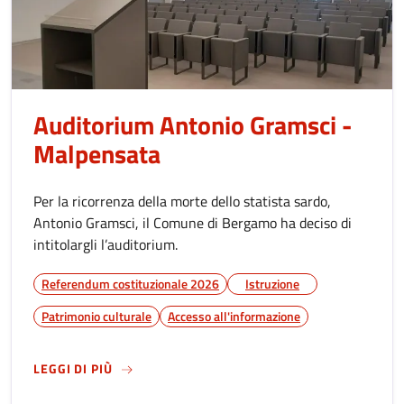
Auditorium Antonio Gramsci -
Malpensata
Per la ricorrenza della morte dello statista sardo,
Antonio Gramsci, il Comune di Bergamo ha deciso di
intitolargli l’auditorium.
Referendum costituzionale 2026
Istruzione
Patrimonio culturale
Accesso all'informazione
SU
AUDITORIUM ANTONIO GRAMSCI - MALPEN
LEGGI DI PIÙ