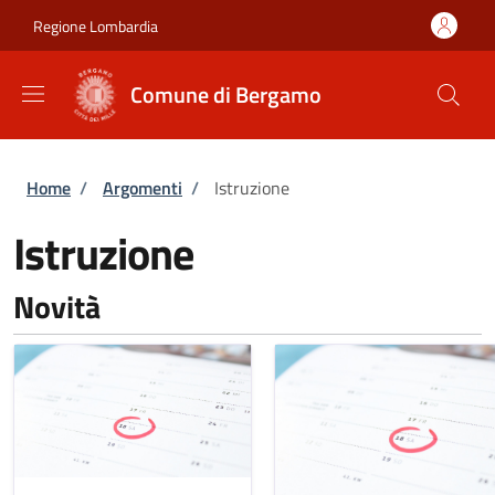
Salta al contenuto principale
Skip to footer content
Regione Lombardia
Comune di Bergamo
Briciole di pane
Home
/
Argomenti
/
Istruzione
Istruzione
Novità