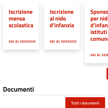
Iscrizione
Iscrizione
Sponso
mensa
al nido
per nid
scolastica
d'infanzia
d'infan
istituti
comuna
VAI AL SERVIZIO
VAI AL SERVIZIO
VAI AL SE
Documenti
Tutti i documenti