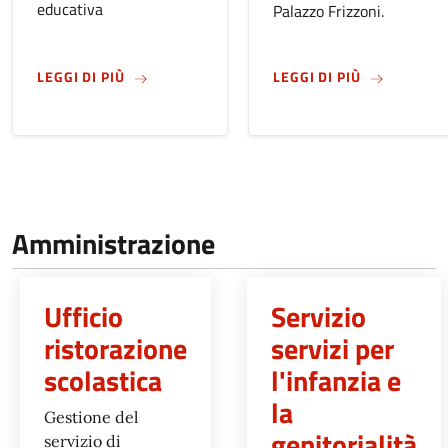
educativa
Palazzo Frizzoni.
SU
NIDI D'INFANZIA: IL COMUNE CONFERMA 33
SU
CONSIGLI
LEGGI DI PIÙ
LEGGI DI PIÙ
Amministrazione
Ufficio
Servizio
ristorazione
servizi per
scolastica
l'infanzia e
la
Gestione del
genitorialità
servizio di