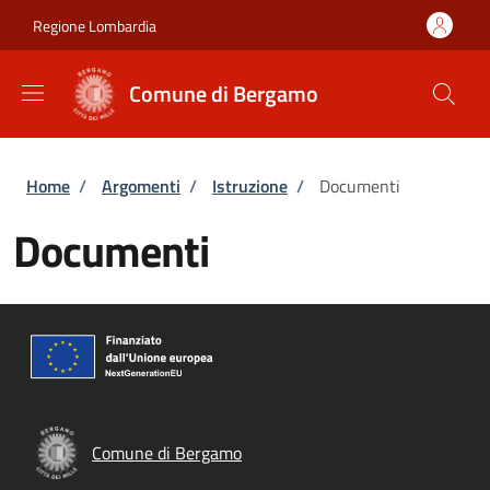
Salta al contenuto principale
Skip to footer content
Regione Lombardia
Comune di Bergamo
Briciole di pane
Home
/
Argomenti
/
Istruzione
/
Documenti
Documenti
Comune di Bergamo