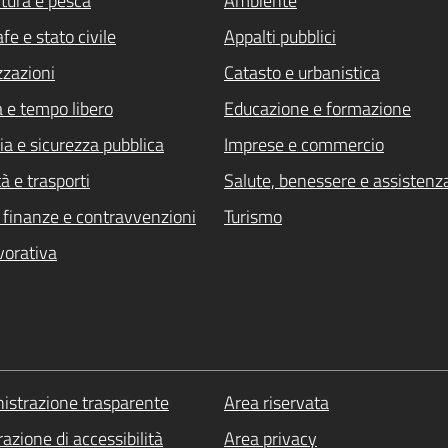
ltura e pesca
Ambiente
fe e stato civile
Appalti pubblici
zzazioni
Catasto e urbanistica
a e tempo libero
Educazione e formazione
ia e sicurezza pubblica
Imprese e commercio
à e trasporti
Salute, benessere e assistenz
i, finanze e contravvenzioni
Turismo
vorativa
strazione trasparente
Area riservata
azione di accessibilità
Area privacy