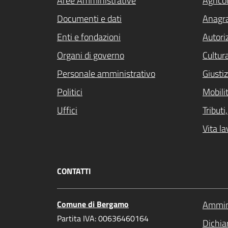
Aree Amministrative
Agrico
Attivo
Documenti e dati
Anagra
Enti e fondazioni
Autori
Organi di governo
Cultur
Personale amministrativo
Giustiz
Politici
Mobilit
Uffici
Tribut
Vita la
CONTATTI
Comune di Bergamo
Ammini
Partita IVA: 00636460164
Dichiar