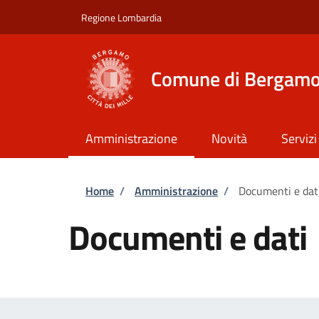
Salta al contenuto principale
Skip to footer content
Regione Lombardia
Comune di Bergam
Amministrazione
Novità
Servizi
Briciole di pane
Home
/
Amministrazione
/
Documenti e dat
Documenti e dati