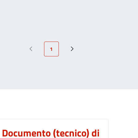
Pagina attuale
1
Pagina precedente
Prossima pagina
RGO PALAZZO
Documento (tecnico) di