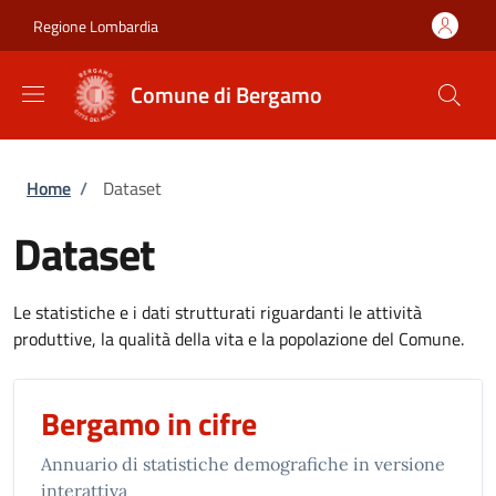
Salta al contenuto principale
Skip to footer content
Regione Lombardia
Comune di Bergamo
Briciole di pane
Home
/
Dataset
Dataset
Le statistiche e i dati strutturati riguardanti le attività
produttive, la qualità della vita e la popolazione del Comune.
Bergamo in cifre
Annuario di statistiche demografiche in versione
interattiva