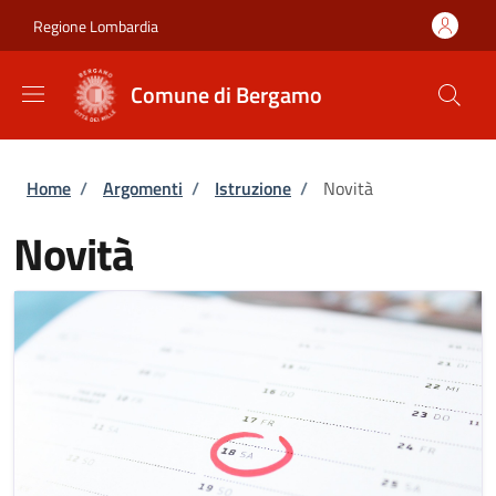
Salta al contenuto principale
Skip to footer content
Regione Lombardia
Comune di Bergamo
Briciole di pane
Home
/
Argomenti
/
Istruzione
/
Novità
Novità