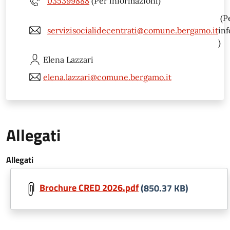
035399888
(Per informazioni)
(P
servizisocialidecentrati@comune.bergamo.it
in
)
Elena
Lazzari
elena.lazzari@comune.bergamo.it
Allegati
Allegati
Brochure CRED 2026.pdf
(850.37 KB)