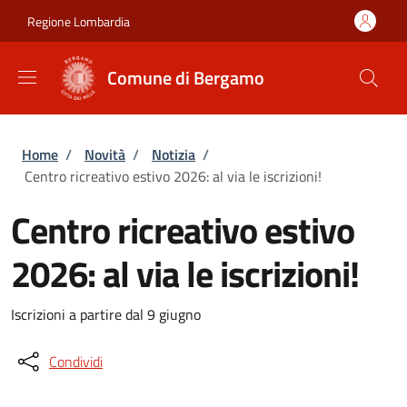
Salta al contenuto principale
Skip to footer content
Regione Lombardia
Comune di Bergamo
Briciole di pane
Home
/
Novità
/
Notizia
/
Centro ricreativo estivo 2026: al via le iscrizioni!
Centro ricreativo estivo
2026: al via le iscrizioni!
Iscrizioni a partire dal 9 giugno
Condividi