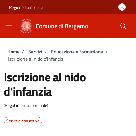
Salta al contenuto principale
Skip to footer content
Regione Lombardia
Comune di Bergamo
Briciole di pane
Home
/
Servizi
/
Educazione e formazione
/
Iscrizione al nido d'infanzia
Iscrizione al nido
d'infanzia
(Regolamento comunale)
Servizio non attivo