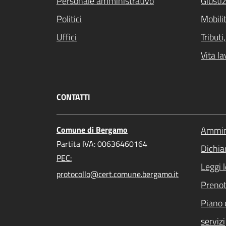
Personale amministrativo
Giustiz
Politici
Mobilit
Uffici
Tribut
Vita la
CONTATTI
Comune di Bergamo
Ammini
Partita IVA: 00636460164
Dichiar
PEC:
Leggi 
protocollo@cert.comune.bergamo.it
Preno
Piano 
servizi