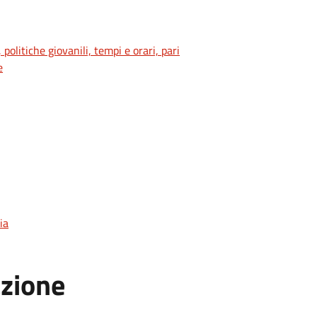
 politiche giovanili, tempi e orari, pari
e
ia
azione