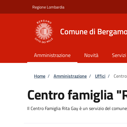
Salta al contenuto principale
Skip to footer content
Regione Lombardia
Comune di Bergam
Amministrazione
Novità
Servizi
Briciole di pane
Home
/
Amministrazione
/
Uffici
/
Centro
Centro famiglia "
Il Centro Famiglia Rita Gay è un servizio del comune 