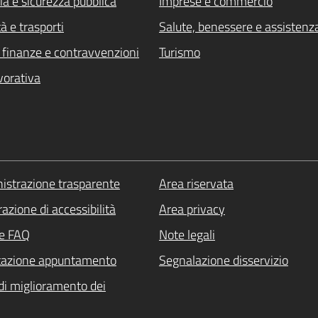
ia e sicurezza pubblica
Imprese e commercio
à e trasporti
Salute, benessere e assistenz
i, finanze e contravvenzioni
Turismo
vorativa
strazione trasparente
Area riservata
azione di accessibilità
Area privacy
le FAQ
Note legali
tazione appuntamento
Segnalazione disservizio
di miglioramento dei