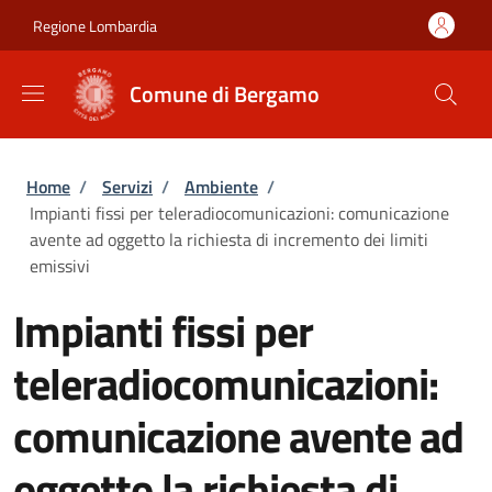
Salta al contenuto principale
Skip to footer content
Regione Lombardia
Comune di Bergamo
Briciole di pane
Home
/
Servizi
/
Ambiente
/
Impianti fissi per teleradiocomunicazioni: comunicazione
avente ad oggetto la richiesta di incremento dei limiti
emissivi
Impianti fissi per
teleradiocomunicazioni:
comunicazione avente ad
oggetto la richiesta di