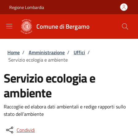
Salta al contenuto principale
Skip to footer content
Regione Lombardia
Comune di Bergamo
Briciole di pane
Home
/
Amministrazione
/
Uffici
/
Servizio ecologia e ambiente
Servizio ecologia e
ambiente
Raccoglie ed elabora dati ambientali e redige rapporti sullo
stato dell’ambiente
Condividi