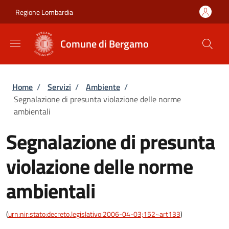
Salta al contenuto principale
Skip to footer content
Regione Lombardia
Comune di Bergamo
Briciole di pane
Home
/
Servizi
/
Ambiente
/
Segnalazione di presunta violazione delle norme
ambientali
Segnalazione di presunta
violazione delle norme
ambientali
(
urn:nir:stato:decreto.legislativo:2006-04-03;152~art133
)