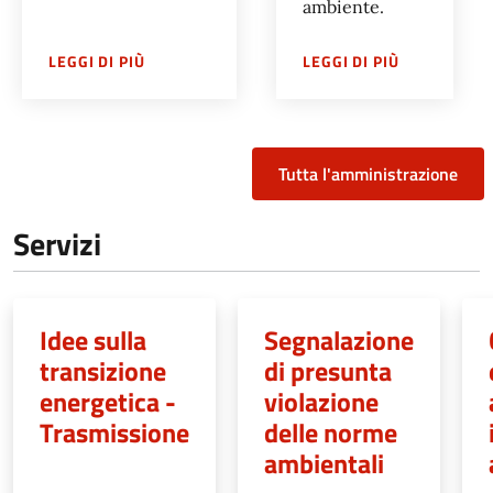
ambiente.
SU
ASSESSORATO TRANSIZIONE ECOLOGICA, 
SU
DIREZIO
LEGGI DI PIÙ
LEGGI DI PIÙ
Tutta l'amministrazione
Servizi
Idee sulla
Segnalazione
transizione
di presunta
energetica -
violazione
Trasmissione
delle norme
ambientali