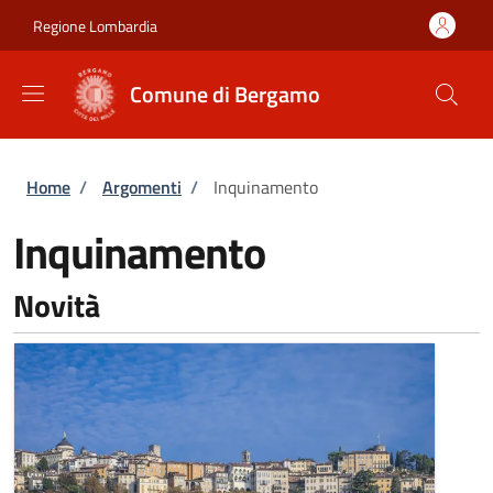
Salta al contenuto principale
Skip to footer content
Regione Lombardia
Comune di Bergamo
Briciole di pane
Home
/
Argomenti
/
Inquinamento
Inquinamento
Novità