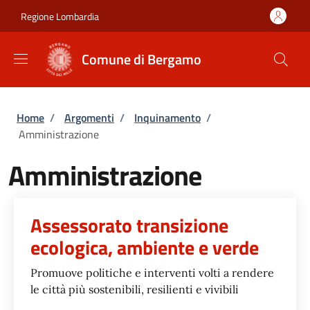
Salta al contenuto principale
Skip to footer content
Regione Lombardia
Comune di Bergamo
Briciole di pane
Home
/
Argomenti
/
Inquinamento
/
Amministrazione
Amministrazione
Assessorato transizione
ecologica, ambiente e verde
Promuove politiche e interventi volti a rendere
le città più sostenibili, resilienti e vivibili